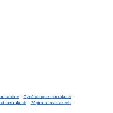
acturation
-
Gynécologue marrakech
-
iad marrakech
-
Pépiniere marrakech
-