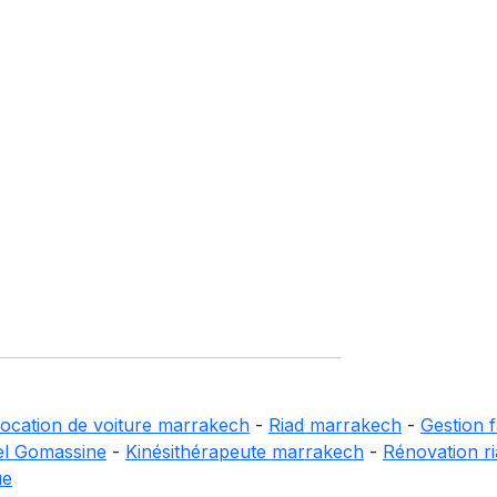
ocation de voiture marrakech
-
Riad marrakech
-
Gestion f
el Gomassine
-
Kinésithérapeute marrakech
-
Rénovation r
ue