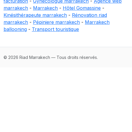
facturation
-
Gynécologue marrakech
-
Agence web
marrakech
-
Marrakech
-
Hôtel Gomassine
-
Kinésithérapeute marrakech
-
Rénovation riad
marrakech
-
Pépiniere marrakech
-
Marrakech
ballooning
-
Transport touristique
© 2026 Riad Marrakech — Tous droits réservés.