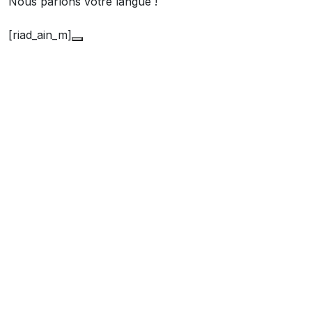
Nous parlons votre langue !
[riad_ain_m]