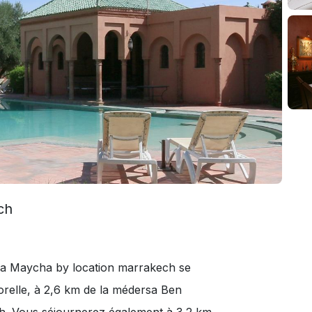
ch
illa Maycha by location marrakech se
orelle, à 2,6 km de la médersa Ben
h. Vous séjournerez également à 3,2 km