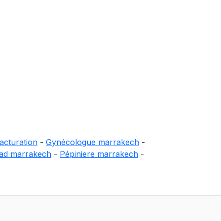
acturation
-
Gynécologue marrakech
-
iad marrakech
-
Pépiniere marrakech
-