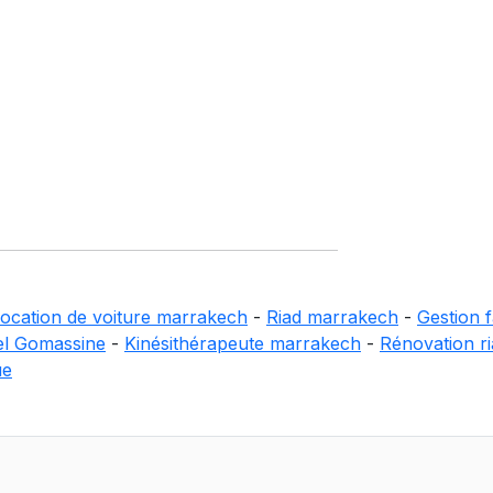
ocation de voiture marrakech
-
Riad marrakech
-
Gestion f
el Gomassine
-
Kinésithérapeute marrakech
-
Rénovation r
ue