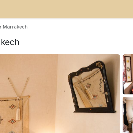
na Marrakech
akech