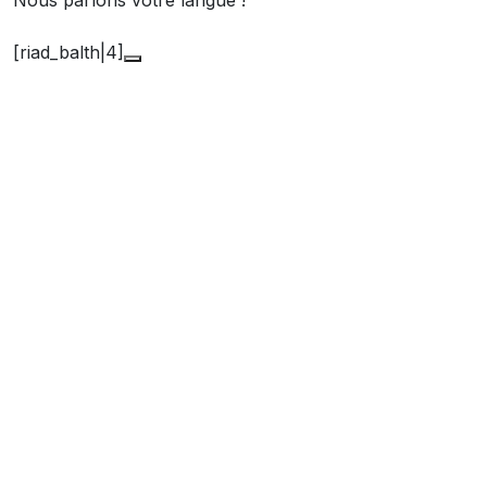
Nous parlons votre langue !
[riad_balth|4]